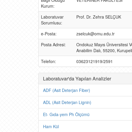
Bağlı Olduğu
VETERİNER FAKÜLTESİ
Kurum:
Laboratuvar
Prof. Dr. Zehra SELÇUK
Sorumlusu:
e-Posta:
zselcuk@omu.edu.tr
Posta Adresi:
Ondokuz Mayıs Üniversitesi V
Anabilim Dalı, 55200, Kurupe
Telefon:
03623121919/2591
Laboratuvar'da Yapılan Analizler
ADF (Asit Deterjan Fiber)
ADL (Asit Deterjan Lignin)
Et- Gıda-yem Ph Ölçümü
Ham Kül