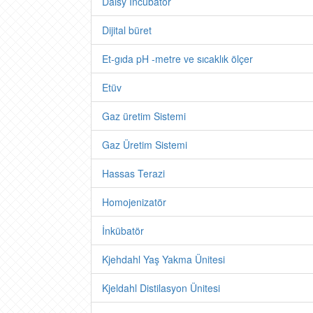
Daisy Incubator
Dijital büret
Et-gıda pH -metre ve sıcaklık ölçer
Etüv
Gaz üretim Sistemi
Gaz Üretim Sistemi
Hassas Terazi
Homojenizatör
İnkübatör
Kjehdahl Yaş Yakma Ünitesi
Kjeldahl Distilasyon Ünitesi