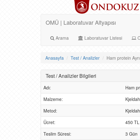
OMÜ | Laboratuvar Altyapısı
Arama
Laboratuvar Listesi
C
Anasayfa
Test / Analizler
Ham protein Ayrın
Test / Analizler Bilgileri
Adı:
Ham pr
Malzeme:
Kjeldahl
Metod:
Kjeldah
Ücret:
450 TL
Teslim Süresi:
3 Gün