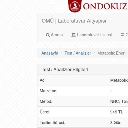
OMÜ | Laboratuvar Altyapısı
Arama
Laboratuvar Listesi
C
Anasayfa
Test / Analizler
Metabolik Enerji 
Test / Analizler Bilgileri
Adı:
Metabolik
Malzeme:
-
Metod:
NRC, TS
Ücret:
945 TL
Teslim Süresi:
3 Gün