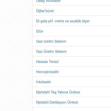
Daisy Incubator
Dijital büret
Et-gıda pH -metre ve sıcaklık ölçer
Etüv
Gaz üretim Sistemi
Gaz Üretim Sistemi
Hassas Terazi
Homojenizatör
İnkübatör
Kjehdahl Yaş Yakma Ünitesi
Kjeldahl Distilasyon Ünitesi