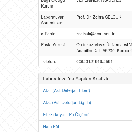
Bağlı Olduğu
VETERİNER FAKÜLTESİ
Kurum:
Laboratuvar
Prof. Dr. Zehra SELÇUK
Sorumlusu:
e-Posta:
zselcuk@omu.edu.tr
Posta Adresi:
Ondokuz Mayıs Üniversitesi V
Anabilim Dalı, 55200, Kurupe
Telefon:
03623121919/2591
Laboratuvar'da Yapılan Analizler
ADF (Asit Deterjan Fiber)
ADL (Asit Deterjan Lignin)
Et- Gıda-yem Ph Ölçümü
Ham Kül