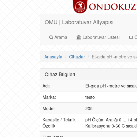
OMÜ | Laboratuvar Altyapısı
Arama
Laboratuvar Listesi
C
Anasayfa
Cihazlar
Et-gıda pH -metre ve sıc
Cihaz Bilgileri
Adı:
Et-gıda pH -metre ve sıcakl
Marka:
testo
Model:
205
Kapasite / Teknik
pH Ölçüm Aralığı 0 ... 14
Özellik:
Kalibrasyonu 0-60 C sıcakl