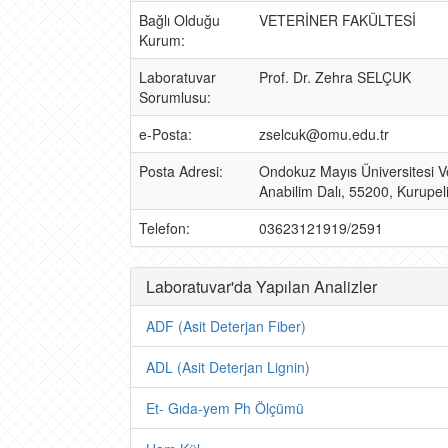
Bağlı Olduğu
VETERİNER FAKÜLTESİ
Kurum:
Laboratuvar
Prof. Dr. Zehra SELÇUK
Sorumlusu:
e-Posta:
zselcuk@omu.edu.tr
Posta Adresi:
Ondokuz Mayıs Üniversitesi V
Anabilim Dalı, 55200, Kurupe
Telefon:
03623121919/2591
Laboratuvar'da Yapılan Analizler
ADF (Asit Deterjan Fiber)
ADL (Asit Deterjan Lignin)
Et- Gıda-yem Ph Ölçümü