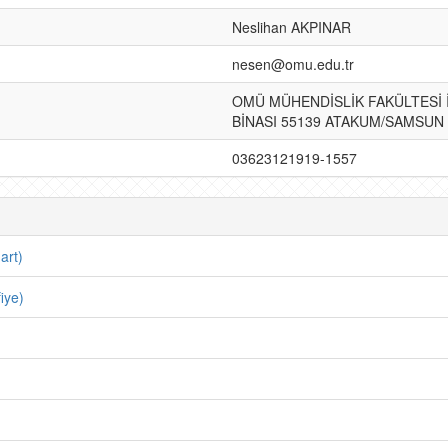
Neslihan AKPINAR
nesen@omu.edu.tr
OMÜ MÜHENDİSLİK FAKÜLTESİ
BİNASI 55139 ATAKUM/SAMSUN
03623121919-1557
art)
iye)