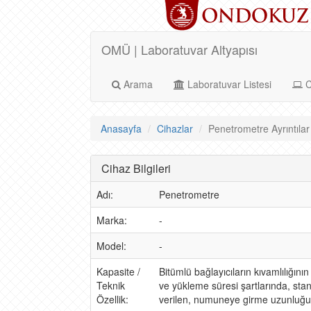
OMÜ | Laboratuvar Altyapısı
Arama
Laboratuvar Listesi
C
Anasayfa
Cihazlar
Penetrometre Ayrıntılar
Cihaz Bilgileri
Adı:
Penetrometre
Marka:
-
Model:
-
Kapasite /
Bitümlü bağlayıcıların kıvamlılığının
Teknik
ve yükleme süresi şartlarında, sta
Özellik:
verilen, numuneye girme uzunluğu ol