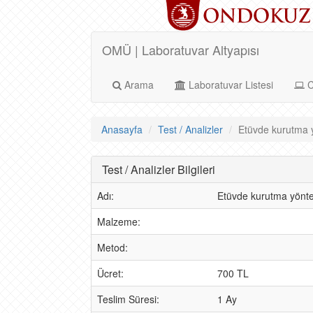
OMÜ | Laboratuvar Altyapısı
Arama
Laboratuvar Listesi
C
Anasayfa
Test / Analizler
Etüvde kurutma yö
Test / Analizler Bilgileri
Adı:
Etüvde kurutma yöntem
Malzeme:
Metod:
Ücret:
700 TL
Teslim Süresi:
1 Ay