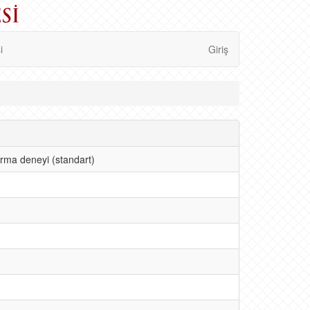
i
Giriş
tırma deneyi (standart)