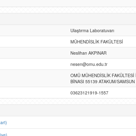
Ulaştırma Laboratuvarı
MÜHENDİSLİK FAKÜLTESİ
Neslihan AKPINAR
nesen@omu.edu.tr
OMÜ MÜHENDİSLİK FAKÜLTESİ
BİNASI 55139 ATAKUM/SAMSUN
03623121919-1557
art)
iye)