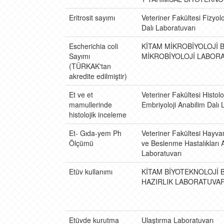
Eritrosit sayımı
Veteriner Fakültesi Fizyolo
Dalı Laboratuvarı
Escherichia coli
KİTAM MİKROBİYOLOJİ Bİ
Sayımı
MİKROBİYOLOJİ LABOR
(TÜRKAK'tan
akredite edilmiştir)
Et ve et
Veteriner Fakültesi Histolo
mamullerinde
Embriyoloji Anabilim Dalı 
histolojik inceleme
Et- Gıda-yem Ph
Veteriner Fakültesi Hayv
Ölçümü
ve Beslenme Hastalıkları A
Laboratuvarı
Etüv kullanımı
KİTAM BİYOTEKNOLOJİ Bİ
HAZIRLIK LABORATUVAR
Etüvde kurutma
Ulaştırma Laboratuvarı