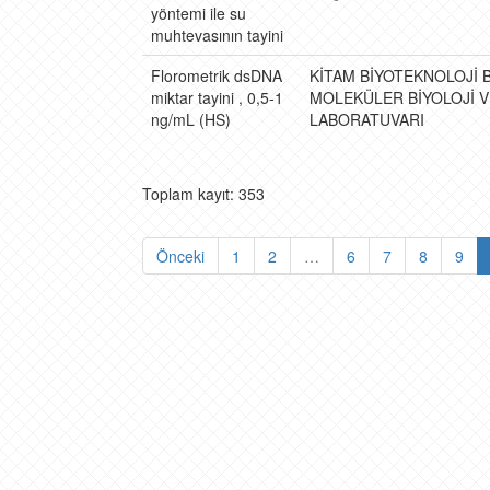
yöntemi ile su
muhtevasının tayini
Florometrik dsDNA
KİTAM BİYOTEKNOLOJİ Bİ
miktar tayini , 0,5-1
MOLEKÜLER BİYOLOJİ 
ng/mL (HS)
LABORATUVARI
Toplam kayıt: 353
Önceki
1
2
…
6
7
8
9