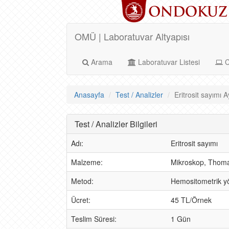
OMÜ | Laboratuvar Altyapısı
Arama
Laboratuvar Listesi
C
Anasayfa
Test / Analizler
Eritrosit sayımı Ay
Test / Analizler Bilgileri
Adı:
Eritrosit sayımı
Malzeme:
Mikroskop, Thoma 
Metod:
Hemositometrik 
Ücret:
45 TL/Örnek
Teslim Süresi:
1 Gün