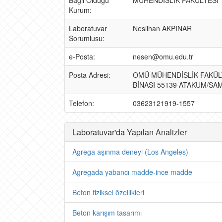
Bağlı Olduğu
MÜHENDİSLİK FAKÜLTESİ
Kurum:
Laboratuvar
Neslihan AKPINAR
Sorumlusu:
e-Posta:
nesen@omu.edu.tr
Posta Adresi:
OMÜ MÜHENDİSLİK FAKÜL
BİNASI 55139 ATAKUM/SA
Telefon:
03623121919-1557
Laboratuvar'da Yapılan Analizler
Agrega aşınma deneyi (Los Angeles)
Agregada yabancı madde-ince madde
Beton fiziksel özellikleri
Beton karışım tasarımı