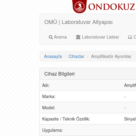
OMÜ | Laboratuvar Altyapısı
Arama
Laboratuvar Listesi
C
Anasayfa
Cihazlar
Amplifikatör Ayrıntılar
Cihaz Bilgileri
Adı:
Amplif
Marka:
-
Model:
-
Kapasite / Teknik Özellik:
Sinyal
Uygulama: