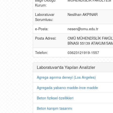
Bağlı Olduğu
MÜHENDİSLİK FAKÜLTESİ
Kurum:
Laboratuvar
Neslihan AKPINAR
Sorumlusu:
e-Posta:
nesen@omu.edu.tr
Posta Adresi:
OMÜ MÜHENDİSLİK FAKÜL
BİNASI 55139 ATAKUM/SA
Telefon:
03623121919-1557
Laboratuvar'da Yapılan Analizler
Agrega aşınma deneyi (Los Angeles)
Agregada yabancı madde-ince madde
Beton fiziksel özellikleri
Beton karışım tasarımı