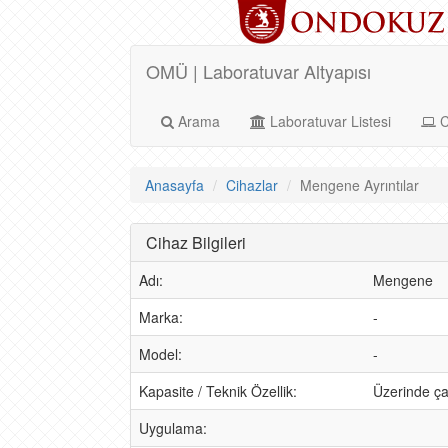
OMÜ | Laboratuvar Altyapısı
Arama
Laboratuvar Listesi
C
Anasayfa
Cihazlar
Mengene Ayrıntılar
Cihaz Bilgileri
Adı:
Mengene
Marka:
-
Model:
-
Kapasite / Teknik Özellik:
Üzerinde çal
Uygulama: