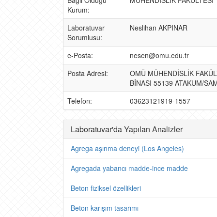
Bağlı Olduğu
MÜHENDİSLİK FAKÜLTESİ
Kurum:
Laboratuvar
Neslihan AKPINAR
Sorumlusu:
e-Posta:
nesen@omu.edu.tr
Posta Adresi:
OMÜ MÜHENDİSLİK FAKÜL
BİNASI 55139 ATAKUM/SA
Telefon:
03623121919-1557
Laboratuvar'da Yapılan Analizler
Agrega aşınma deneyi (Los Angeles)
Agregada yabancı madde-ince madde
Beton fiziksel özellikleri
Beton karışım tasarımı