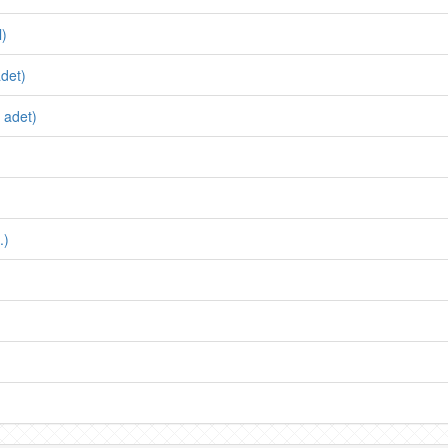
l)
det)
 adet)
.)