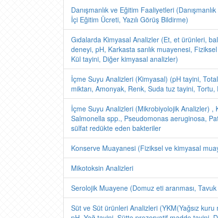
Danışmanlık ve Eğitim Faaliyetleri (Danışmanlık 
İçi Eğitim Ücreti, Yazılı Görüş Bildirme)
Gıdalarda Kimyasal Analizler (Et, et ürünleri, 
deneyi, pH, Karkasta sarılık muayenesi, Fizik
Kül tayini, Diğer kimyasal analizler)
İçme Suyu Analizleri (Kimyasal) (pH tayini, Total 
miktarı, Amonyak, Renk, Suda tuz tayini, Tortu, K
İçme Suyu Analizleri (Mikrobiyolojik Analizler) , 
Salmonella spp., Pseudomonas aeruginosa, Patoj
sülfat redükte eden bakteriler
Konserve Muayanesi (Fiziksel ve kimyasal mua
Mikotoksin Analizleri
Serolojik Muayene (Domuz eti aranması, Tavuk et
Süt ve Süt ürünleri Analizleri (YKM(Yağsız kuru 
pH, Yağ tayini, Sütte prezervatif madde tayini, D