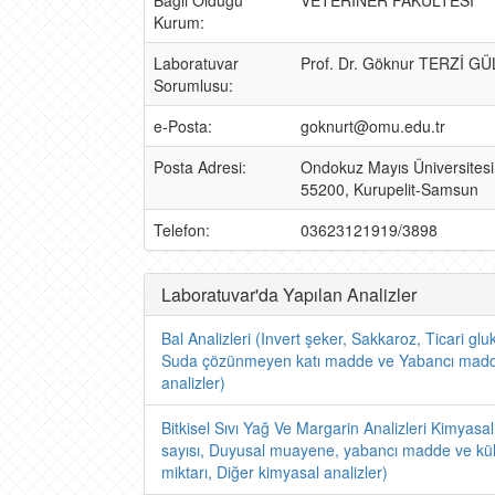
Bağlı Olduğu
VETERİNER FAKÜLTESİ
Kurum:
Laboratuvar
Prof. Dr. Göknur TERZİ G
Sorumlusu:
e-Posta:
goknurt@omu.edu.tr
Posta Adresi:
Ondokuz Mayıs Üniversitesi V
55200, Kurupelit-Samsun
Telefon:
03623121919/3898
Laboratuvar'da Yapılan Analizler
Bal Analizleri (Invert şeker, Sakkaroz, Ticari gluko
Suda çözünmeyen katı madde ve Yabancı madde t
analizler)
Bitkisel Sıvı Yağ Ve Margarin Analizleri Kimyasal
sayısı, Duyusal muayene, yabancı madde ve kül
miktarı, Diğer kimyasal analizler)