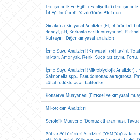
Danışmanlık ve Eğitim Faaliyetleri (Danışmanlık 
İçi Eğitim Ücreti, Yazılı Görüş Bildirme)
Gıdalarda Kimyasal Analizler (Et, et ürünleri, 
deneyi, pH, Karkasta sarılık muayenesi, Fizik
Kül tayini, Diğer kimyasal analizler)
İçme Suyu Analizleri (Kimyasal) (pH tayini, Total 
miktarı, Amonyak, Renk, Suda tuz tayini, Tortu, K
İçme Suyu Analizleri (Mikrobiyolojik Analizler) , 
Salmonella spp., Pseudomonas aeruginosa, Patoj
sülfat redükte eden bakteriler
Konserve Muayanesi (Fiziksel ve kimyasal mua
Mikotoksin Analizleri
Serolojik Muayene (Domuz eti aranması, Tavuk et
Süt ve Süt ürünleri Analizleri (YKM(Yağsız kuru 
pH, Yağ tayini, Sütte prezervatif madde tayini, D