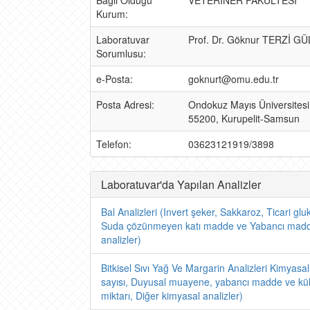
Bağlı Olduğu
VETERİNER FAKÜLTESİ
Kurum:
Laboratuvar
Prof. Dr. Göknur TERZİ G
Sorumlusu:
e-Posta:
goknurt@omu.edu.tr
Posta Adresi:
Ondokuz Mayıs Üniversitesi V
55200, Kurupelit-Samsun
Telefon:
03623121919/3898
Laboratuvar'da Yapılan Analizler
Bal Analizleri (Invert şeker, Sakkaroz, Ticari gluko
Suda çözünmeyen katı madde ve Yabancı madde t
analizler)
Bitkisel Sıvı Yağ Ve Margarin Analizleri Kimyasal
sayısı, Duyusal muayene, yabancı madde ve kül
miktarı, Diğer kimyasal analizler)