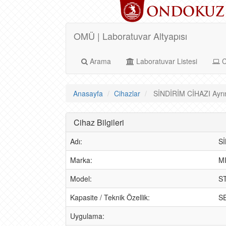
OMÜ | Laboratuvar Altyapısı
Arama
Laboratuvar Listesi
C
Anasayfa
Cihazlar
SİNDİRİM CİHAZI Ayrın
Cihaz Bilgileri
Adı:
S
Marka:
M
Model:
S
Kapasite / Teknik Özellik:
S
Uygulama: