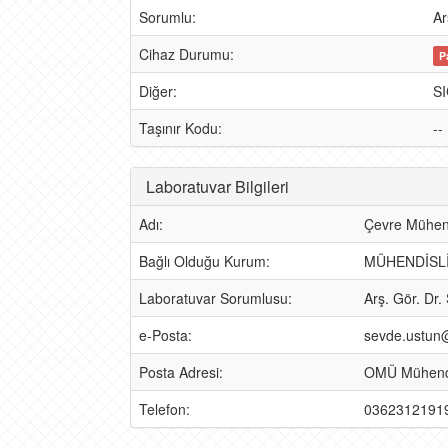
Sorumlu:
Ar
Cihaz Durumu:
P
Diğer:
S
Taşınır Kodu:
--
Laboratuvar Bilgileri
Adı:
Çevre Mühend
Bağlı Olduğu Kurum:
MÜHENDİSLİ
Laboratuvar Sorumlusu:
Arş. Gör. D
e-Posta:
sevde.ustun
Posta Adresi:
OMÜ Mühendis
Telefon:
0362312191