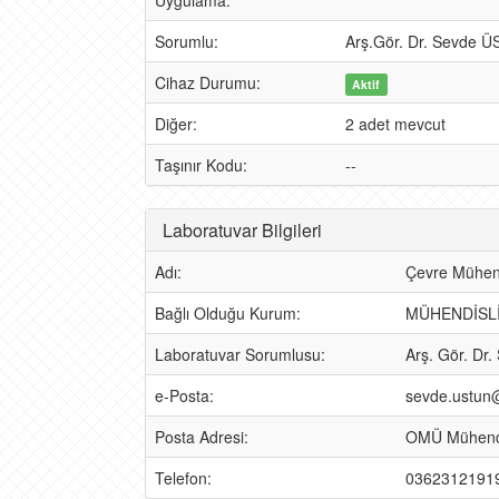
Uygulama:
Sorumlu:
Arş.Gör. Dr. Sevde
Cihaz Durumu:
Aktif
Diğer:
2 adet mevcut
Taşınır Kodu:
--
Laboratuvar Bilgileri
Adı:
Çevre Mühend
Bağlı Olduğu Kurum:
MÜHENDİSLİ
Laboratuvar Sorumlusu:
Arş. Gör. D
e-Posta:
sevde.ustun
Posta Adresi:
OMÜ Mühendis
Telefon:
0362312191