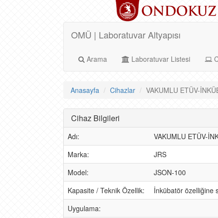
OMÜ | Laboratuvar Altyapısı
Arama
Laboratuvar Listesi
C
Anasayfa
Cihazlar
VAKUMLU ETÜV-İNKÜBA
Cihaz Bilgileri
Adı:
VAKUMLU ETÜV-İN
Marka:
JRS
Model:
JSON-100
Kapasite / Teknik Özellik:
İnkübatör özelliğine 
Uygulama: