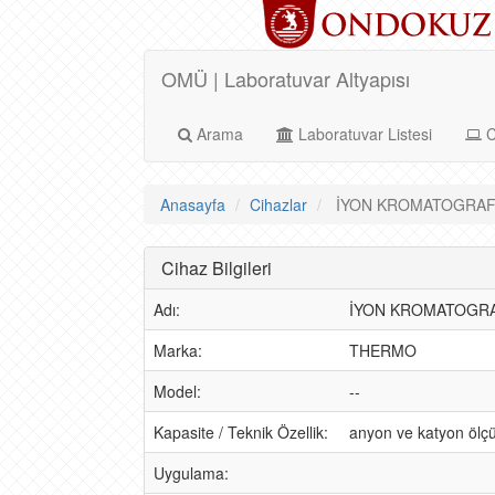
OMÜ | Laboratuvar Altyapısı
Arama
Laboratuvar Listesi
C
Anasayfa
Cihazlar
İYON KROMATOGRAFİSİ
Cihaz Bilgileri
Adı:
İYON KROMATOGRA
Marka:
THERMO
Model:
--
Kapasite / Teknik Özellik:
anyon ve katyon öl
Uygulama: