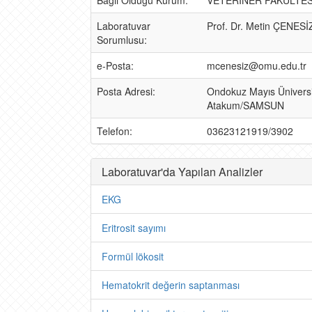
Bağlı Olduğu Kurum:
VETERİNER FAKÜLTES
Laboratuvar
Prof. Dr. Metin ÇENESİ
Sorumlusu:
e-Posta:
mcenesiz@omu.edu.tr
Posta Adresi:
Ondokuz Mayıs Üniversi
Atakum/SAMSUN
Telefon:
03623121919/3902
Laboratuvar'da Yapılan Analizler
EKG
Eritrosit sayımı
Formül lökosit
Hematokrit değerin saptanması