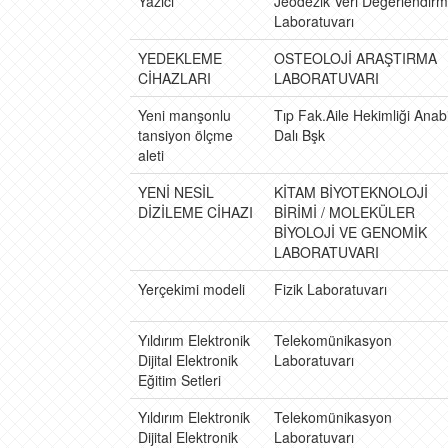
Yazıcı
Jeodezik Veri Değerlendir
Laboratuvarı
YEDEKLEME
OSTEOLOJİ ARAŞTIRMA
CİHAZLARI
LABORATUVARI
Yeni manşonlu
Tıp Fak.Aile Hekimliği Anab
tansiyon ölçme
Dalı Bşk
aleti
YENİ NESİL
KİTAM BİYOTEKNOLOJİ
DİZİLEME CİHAZI
BİRİMİ / MOLEKÜLER
BİYOLOJİ VE GENOMİK
LABORATUVARI
Yerçekimi modeli
Fizik Laboratuvarı
Yıldırım Elektronik
Telekomünikasyon
Dijital Elektronik
Laboratuvarı
Eğitim Setleri
Yıldırım Elektronik
Telekomünikasyon
Dijital Elektronik
Laboratuvarı