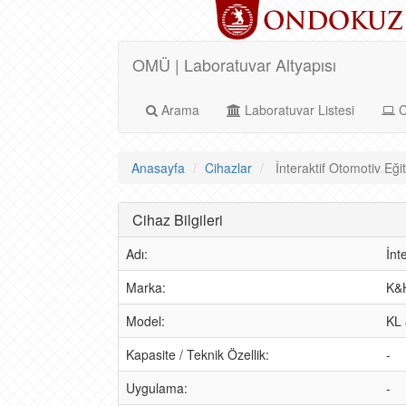
OMÜ | Laboratuvar Altyapısı
Arama
Laboratuvar Listesi
C
Anasayfa
Cihazlar
İnteraktif Otomotiv Eğit
Cihaz Bilgileri
Adı:
İnt
Marka:
K&H
Model:
KL
Kapasite / Teknik Özellik:
-
Uygulama:
-