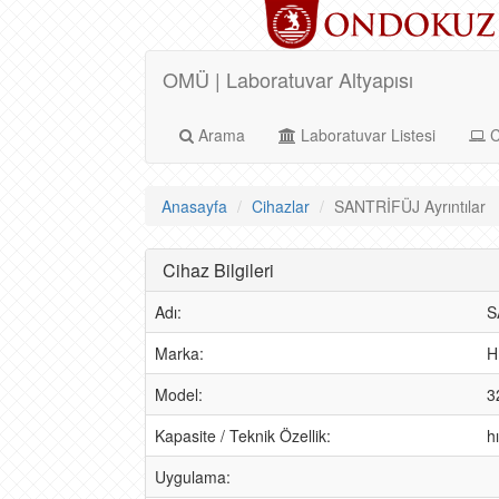
OMÜ | Laboratuvar Altyapısı
Arama
Laboratuvar Listesi
C
Anasayfa
Cihazlar
SANTRİFÜJ Ayrıntılar
Cihaz Bilgileri
Adı:
S
Marka:
H
Model:
3
Kapasite / Teknik Özellik:
h
Uygulama: