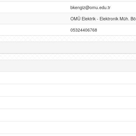
bkengiz@omu.edu.tr
OMÜ Elektrik - Elektronik Müh.
05324406768