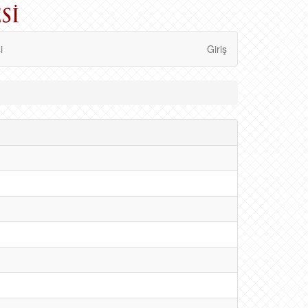
i
Giriş