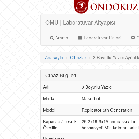
OMÜ | Laboratuvar Altyapısı
Arama
Laboratuvar Listesi
C
Anasayfa
Cihazlar
3 Boyutlu Yazıcı Ayrıntıl
Cihaz Bilgileri
Adı:
3 Boyutlu Yazıcı
Marka:
Makerbot
Model:
Replicator 5th Generation
Kapasite / Teknik
25,2x19,9x15 cm baskı alanı 
Özellik:
hassasiyeti Min katman kalınl