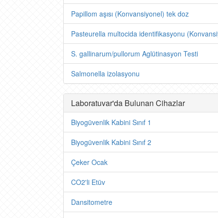
Papillom aşısı (Konvansiyonel) tek doz
Pasteurella multocida identifikasyonu (Konvans
S. gallinarum/pullorum Aglütinasyon Testi
Salmonella izolasyonu
Laboratuvar'da Bulunan Cihazlar
Biyogüvenlik Kabini Sınıf 1
Biyogüvenlik Kabini Sınıf 2
Çeker Ocak
CO2'li Etüv
Dansitometre