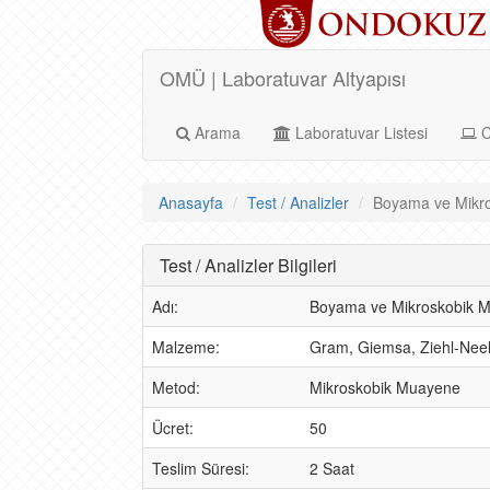
OMÜ | Laboratuvar Altyapısı
Arama
Laboratuvar Listesi
C
Anasayfa
Test / Analizler
Boyama ve Mikro
Test / Analizler Bilgileri
Adı:
Boyama ve Mikroskobik 
Malzeme:
Gram, Giemsa, Ziehl-Neelse
Metod:
Mikroskobik Muayene
Ücret:
50
Teslim Süresi:
2 Saat