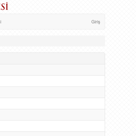
i
Giriş