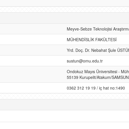
Meyve-Sebze Teknolojisi Araştırm
MÜHENDİSLİK FAKÜLTESİ
Yrd. Doç. Dr. Nebahat Şule ÜST
sustun@omu.edu.tr
Ondokuz Mayıs Üniversitesi - Mühe
55139 Kurupelit/Atakum/SAMSUN
0362 312 19 19 / iç hat no:1490