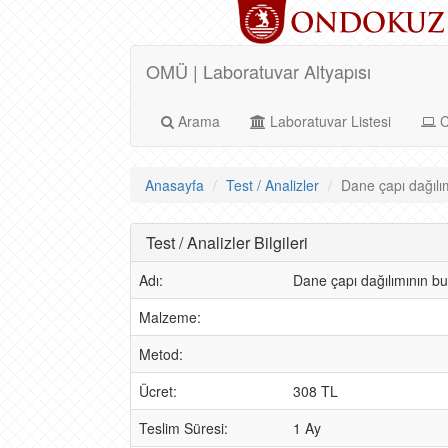
OMÜ | Laboratuvar Altyapısı
Arama
Laboratuvar Listesi
C
Anasayfa
Test / Analizler
Dane çapı dağılı
Test / Analizler Bilgileri
Adı:
Dane çapı dağılımının b
Malzeme:
Metod:
Ücret:
308 TL
Teslim Süresi:
1 Ay