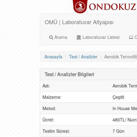
OMÜ | Laboratuvar Altyapısı
Arama
Laboratuvar Listesi
C
Anasayfa
Test / Analizler
Aerobik Termofili
Test / Analizler Bilgileri
Adı:
Aerobik Term
Malzeme:
Çeşitli
Metod:
In House Me
Ücret:
480TL/ Num
Teslim Süresi:
7 Gün