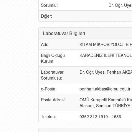
Sorumlu:
Dr. Öğr. Üy
Diğer:
Laboratuvar Bilgileri
Adı:
KİTAM MİKROBİYOLOJİ Bİ
Bağlı Olduğu
KARADENİZ İLERİ TEKNOL
Kurum:
Laboratuvar
Dr. Öğr. Üyesi Perihan AKB
Sorumlusu:
e-Posta:
perihan.akbas@omu.edu.tr
Posta Adresi:
OMÜ Kurupelit Kampüsü Kara
Atakum, Samsun TÜRKİYE
Telefon:
0362 312 1919 - 1636