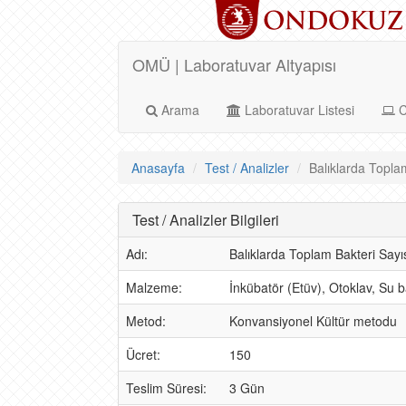
OMÜ | Laboratuvar Altyapısı
Arama
Laboratuvar Listesi
C
Anasayfa
Test / Analizler
Balıklarda Toplam
Test / Analizler Bilgileri
Adı:
Balıklarda Toplam Bakteri Sayıs
Malzeme:
İnkübatör (Etüv), Otoklav, Su b
Metod:
Konvansiyonel Kültür metodu
Ücret:
150
Teslim Süresi:
3 Gün