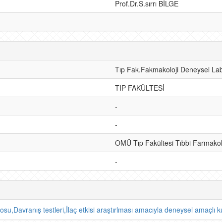
Prof.Dr.S.sırrı BİLGE
Tıp Fak.Fakmakoloji Deneysel Lab
TIP FAKÜLTESİ
-
-
OMÜ Tıp Fakültesi Tıbbi Farmakolo
-
u,Davranış testleri,İlaç etkisi araştırlması amacıyla deneysel amaçlı ku