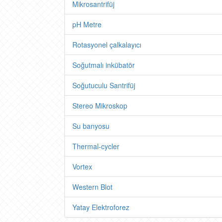
Mikrosantrifüj
pH Metre
Rotasyonel çalkalayıcı
Soğutmalı inkübatör
Soğutuculu Santrifüj
Stereo Mikroskop
Su banyosu
Thermal-cycler
Vortex
Western Blot
Yatay Elektroforez