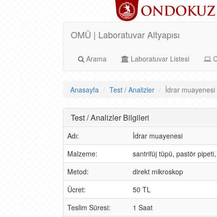
OMÜ | Laboratuvar Altyapısı
Arama
Laboratuvar Listesi
C
Anasayfa
Test / Analizler
İdrar muayenesi A
Test / Analizler Bilgileri
Adı:
İdrar muayenesi
Malzeme:
santrifüj tüpü, pastör pipeti
Metod:
direkt mikroskop
Ücret:
50 TL
Teslim Süresi:
1 Saat