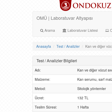
OMÜ | Laboratuvar Altyapısı
Arama
Laboratuvar Listesi
C
Anasayfa
Test / Analizler
Kan ve diğer vücu
Test / Analizler Bilgileri
Adı:
Kan ve diğer vücut sıv
Malzeme:
Kan serumu, sarf ma
Metod:
Sitolojik yöntemler
Ücret:
132 TL
Teslim Süresi:
1 Hafta